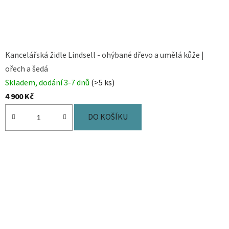
Kancelářská židle Lindsell - ohýbané dřevo a umělá kůže |
ořech a šedá
Skladem, dodání 3-7 dnů
(>5 ks)
4 900 Kč
DO KOŠÍKU