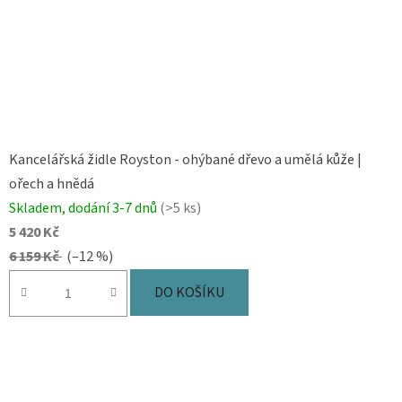
Kancelářská židle Royston - ohýbané dřevo a umělá kůže |
ořech a hnědá
Skladem, dodání 3-7 dnů
(>5 ks)
5 420 Kč
6 159 Kč
(–12 %)
DO KOŠÍKU