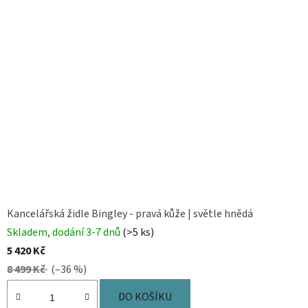
Kancelářská židle Bingley - pravá kůže | světle hnědá
Skladem, dodání 3-7 dnů
(>5 ks)
5 420 Kč
8 499 Kč
(–36 %)
DO KOŠÍKU