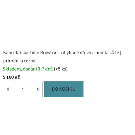
.
c
z
Kancelářská židle Royston - ohýbané dřevo a umělá kůže |
přírodní a černá
Skladem, dodání 3-7 dnů
(>5 ks)
5 160 Kč
DO KOŠÍKU