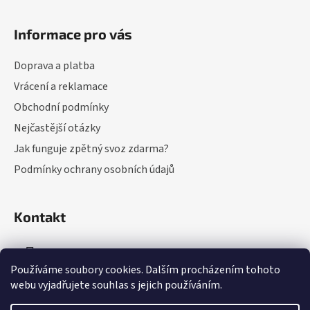
Z
á
Informace pro vás
p
a
Doprava a platba
t
Vrácení a reklamace
í
Obchodní podmínky
Nejčastější otázky
Jak funguje zpětný svoz zdarma?
Podmínky ochrany osobních údajů
Kontakt
info
@
perfektnidomov.cz
Používáme soubory cookies. Dalším procházením tohoto
+420 775 608 860 (Po-Pá: 9-16 hod.)
webu vyjadřujete souhlas s jejich používáním.