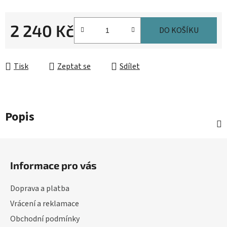
2 240 Kč
DO KOŠÍKU
Měrná cena:
Tisk
Zeptat se
Sdílet
Popis
Z
á
Informace pro vás
p
a
Doprava a platba
t
Vrácení a reklamace
í
Obchodní podmínky