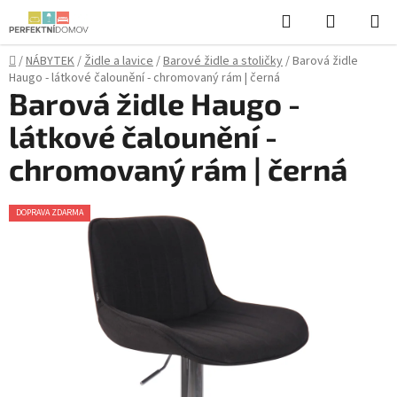
Přejít
Hledat
NÁKUPN
na
KOŠÍK
obsah
Domů
/
NÁBYTEK
/
Židle a lavice
/
Barové židle a stoličky
/
Barová židle
Haugo - látkové čalounění - chromovaný rám | černá
Barová židle Haugo -
látkové čalounění -
chromovaný rám | černá
DOPRAVA ZDARMA