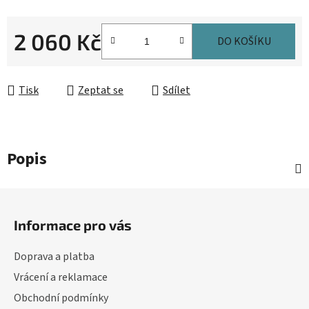
2 060 Kč
DO KOŠÍKU
Měrná cena:
Tisk
Zeptat se
Sdílet
Popis
Z
á
Informace pro vás
p
a
Doprava a platba
t
Vrácení a reklamace
í
Obchodní podmínky