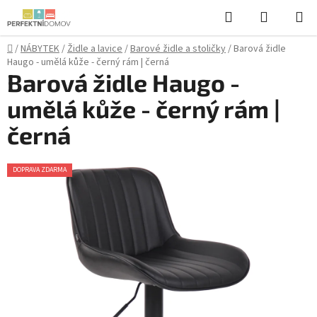
Přejít
Hledat
NÁKUPN
na
KOŠÍK
obsah
Domů
/
NÁBYTEK
/
Židle a lavice
/
Barové židle a stoličky
/
Barová židle
Haugo - umělá kůže - černý rám | černá
Barová židle Haugo -
umělá kůže - černý rám |
černá
DOPRAVA ZDARMA