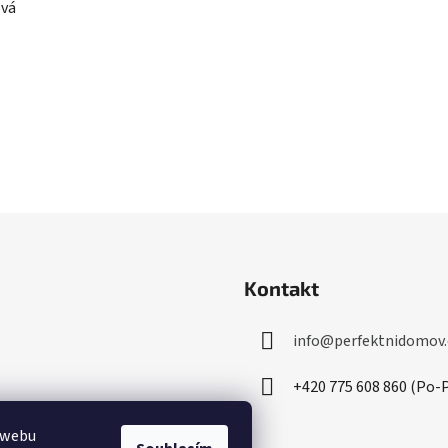
ová
Kontakt
info
@
perfektnidomov.
+420 775 608 860 (Po-P
 webu