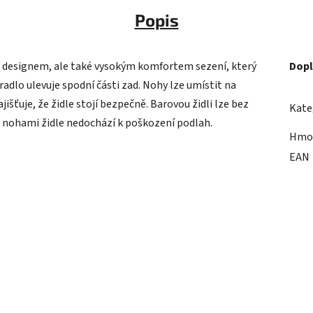
Popis
m designem, ale také vysokým komfortem sezení, který
Dopl
adlo ulevuje spodní části zad. Nohy lze umístit na
šťuje, že židle stojí bezpečně. Barovou židli lze bez
Kate
d nohami židle nedochází k poškození podlah.
Hmo
EAN