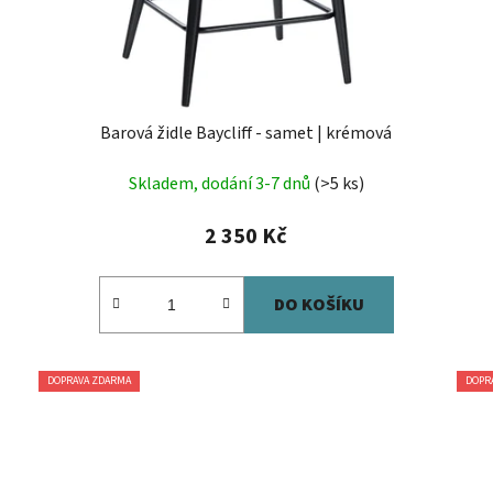
Barová židle Baycliff - samet | krémová
Skladem, dodání 3-7 dnů
(>5 ks)
2 350 Kč
DO KOŠÍKU
DOPRAVA ZDARMA
DOPR