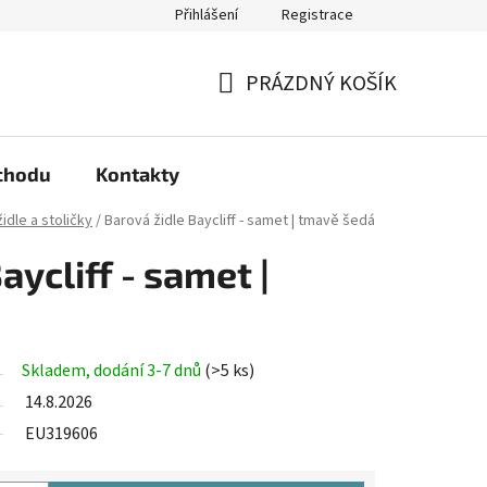
Přihlášení
Registrace
arma?
Podmínky ochrany osobních údajů
PRÁZDNÝ KOŠÍK
NÁKUPNÍ
KOŠÍK
chodu
Kontakty
idle a stoličky
/
Barová židle Baycliff - samet | tmavě šedá
aycliff - samet |
Skladem, dodání 3-7 dnů
(>5 ks)
14.8.2026
EU319606