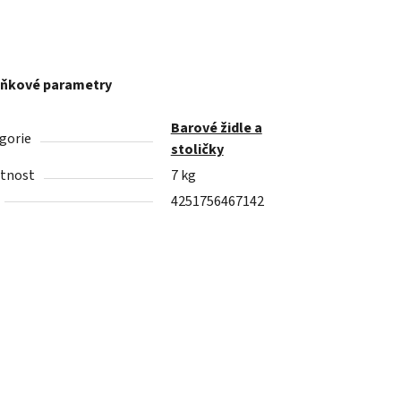
ňkové parametry
Barové židle a
gorie
stoličky
tnost
7 kg
4251756467142