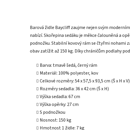
Barová židle Baycliff zaujme nejen svým moderní
nabízí. Skořepina sedáku je měkce čalouněná a opěr
podnožku. Stabilní kovový rám se čtyřmi nohami zaji
obav zatížit až 150 kg. Díky chráničům podlahy po
Barva: tmavě šedá, černý rám
Materiál: 100% polyester, kov
Celkové rozměry: 54 x 57,5 x 93,5 cm (Š x H x V)
Rozměry sedadla: 36 x 42 cm (Š x H)
Výška sedadla: 67 cm
Výška opěrky: 27 cm
S podnožkou
Nosnost: 150 kg
Hmotnost 1 židle: 7 kg