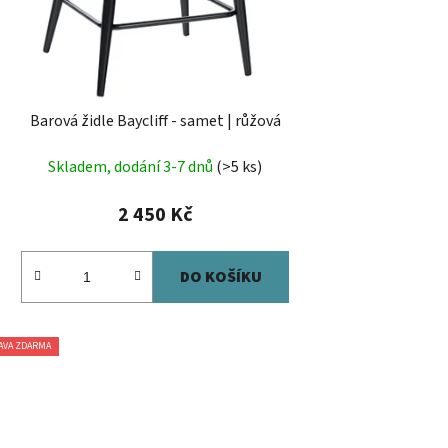
Barová židle Baycliff - samet | růžová
Skladem, dodání 3-7 dnů
(>5 ks)
2 450 Kč
DO KOŠÍKU
AVA ZDARMA