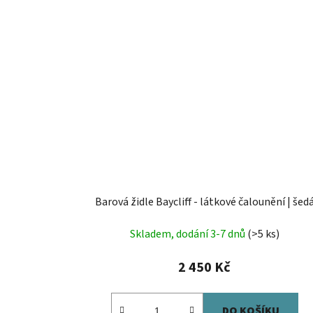
Barová židle Baycliff - látkové čalounění | šed
Skladem, dodání 3-7 dnů
(>5 ks)
2 450 Kč
DO KOŠÍKU