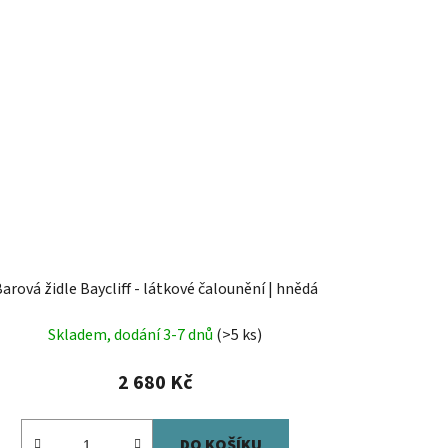
arová židle Baycliff - látkové čalounění | hnědá
Skladem, dodání 3-7 dnů
(>5 ks)
2 680 Kč
DO KOŠÍKU