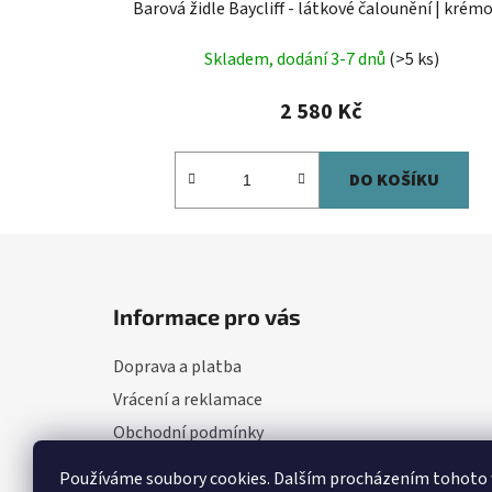
Barová židle Baycliff - látkové čalounění | krém
Skladem, dodání 3-7 dnů
(>5 ks)
2 580 Kč
DO KOŠÍKU
Z
á
Informace pro vás
p
a
Doprava a platba
t
Vrácení a reklamace
í
Obchodní podmínky
Nejčastější otázky
Používáme soubory cookies. Dalším procházením tohoto