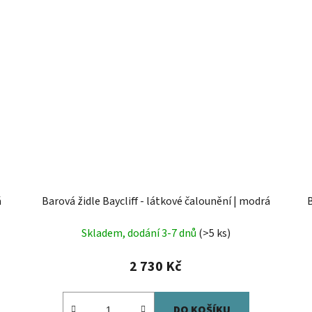
á
Barová židle Baycliff - látkové čalounění | modrá
B
Skladem, dodání 3-7 dnů
(>5 ks)
2 730 Kč
DO KOŠÍKU