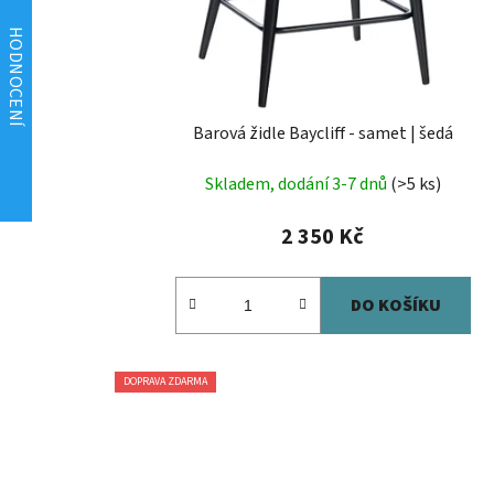
Barová židle Baycliff - samet | šedá
Skladem, dodání 3-7 dnů
(>5 ks)
2 350 Kč
DO KOŠÍKU
DOPRAVA ZDARMA