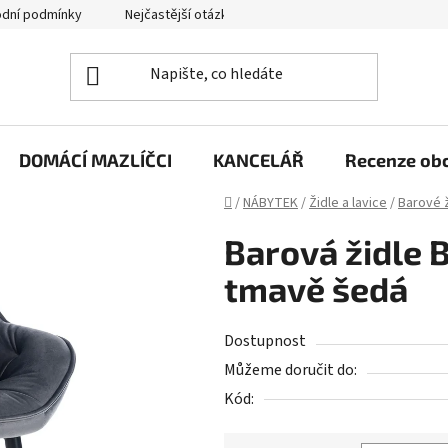
dní podmínky
Nejčastější otázky
Jak funguje zpětný svoz zd
DOMÁCÍ MAZLÍČCI
KANCELÁŘ
Recenze ob
Domů
/
NÁBYTEK
/
Židle a lavice
/
Barové ž
Barová židle B
tmavě šedá
Dostupnost
Můžeme doručit do:
Kód: