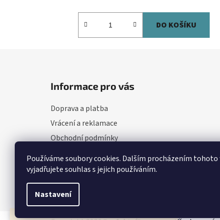
DO KOŠÍKU
Z
á
Informace pro vás
p
a
Doprava a platba
t
Vrácení a reklamace
í
Obchodní podmínky
Nejčastější otázky
Používáme soubory cookies. Dalším procházením tohoto
Jak funguje zpětný svoz zdarma?
vyjadřujete souhlas s jejich používáním.
Podmínky ochrany osobních údajů
Nastavení
DOPRAVA ZDARMA při platbě předem (kartou či převodem).