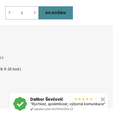
DO KOŠÍKU
cz
á: 9-16 hod.)
Dalibor Ševčovič
✖
★
★
★
★
★
"Rychlost, spolehlivost, výborná komunikace"
✔️ odesláno přes NOTIFIKAČKA.CZ