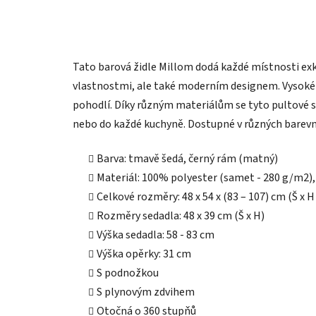
Tato barová židle Millom dodá každé místnosti exk
vlastnostmi, ale také moderním designem. Vysoké o
pohodlí. Díky různým materiálům se tyto pultové s
nebo do každé kuchyně. Dostupné v různých barevn
Barva: tmavě šedá, černý rám (matný)
Materiál: 100% polyester (samet
-
280 g/m2)
Celkové rozměry: 48 x 54 x (83 – 107) cm (Š x H 
Rozměry sedadla: 48 x 39 cm (Š x H)
Výška sedadla: 58 - 83 cm
Výška opěrky: 31 cm
S podnožkou
S plynovým zdvihem
Otočná o 360 stupňů