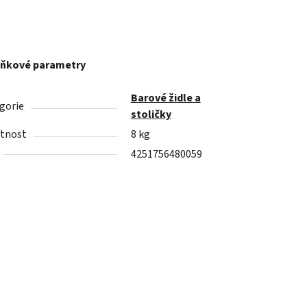
ňkové parametry
Barové židle a
gorie
stoličky
tnost
8 kg
4251756480059