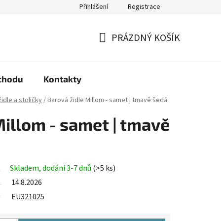
Přihlášení
Registrace
arma?
Podmínky ochrany osobních údajů
PRÁZDNÝ KOŠÍK
NÁKUPNÍ
KOŠÍK
chodu
Kontakty
idle a stoličky
/
Barová židle Millom - samet | tmavě šedá
Millom - samet | tmavě
Skladem, dodání 3-7 dnů
(>5 ks)
14.8.2026
EU321025