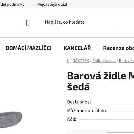
dní podmínky
Nejčastější otázky
Jak funguje zpětný svoz zd
DOMÁCÍ MAZLÍČCI
KANCELÁŘ
Recenze ob
Domů
/
NÁBYTEK
/
Židle a lavice
/
Barové ž
Barová židle 
šedá
Dostupnost
Můžeme doručit do:
Kód: