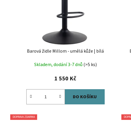
Barová židle Millom - umělá kůže | bílá
Skladem, dodání 3-7 dnů
(>5 ks)
1 550 Kč
DO KOŠÍKU
DOPRAVA ZDARMA
DOPR