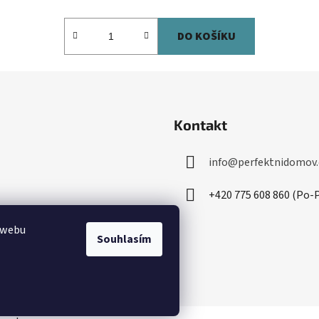
DO KOŠÍKU
Kontakt
info
@
perfektnidomov.
+420 775 608 860 (Po-P
 webu
Souhlasím