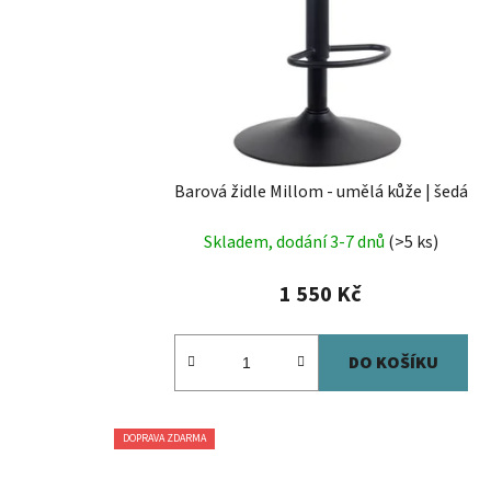
Barová židle Millom - umělá kůže | šedá
Skladem, dodání 3-7 dnů
(>5 ks)
1 550 Kč
DO KOŠÍKU
DOPRAVA ZDARMA