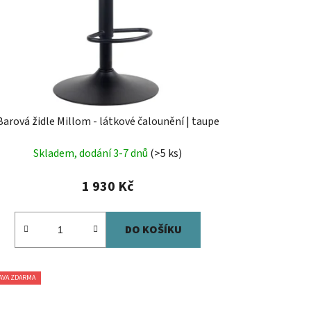
Barová židle Millom - látkové čalounění | taupe
Skladem, dodání 3-7 dnů
(>5 ks)
1 930 Kč
DO KOŠÍKU
AVA ZDARMA