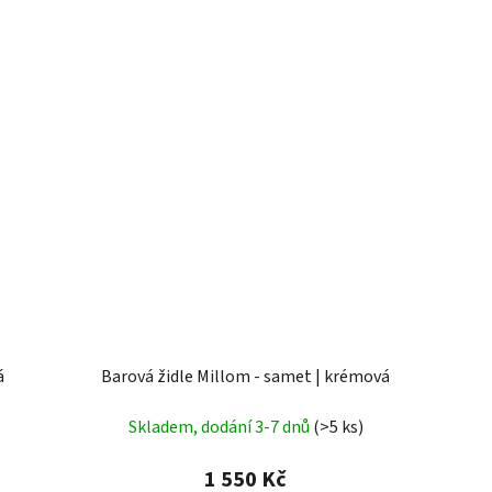
á
Barová židle Millom - samet | krémová
Skladem, dodání 3-7 dnů
(>5 ks)
1 550 Kč