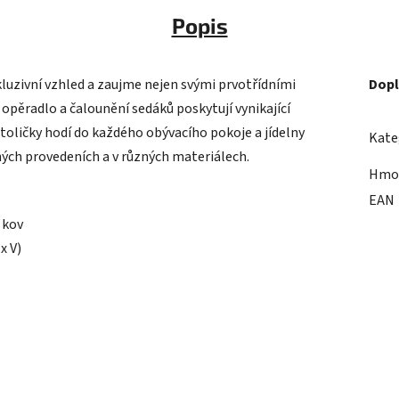
Popis
luzivní vzhled a zaujme nejen svými prvotřídními
Dopl
pěradlo a čalounění sedáků poskytují vynikající
toličky hodí do každého obývacího pokoje a jídelny
Kate
ých provedeních a v různých materiálech.
Hmo
EAN
, kov
x V)