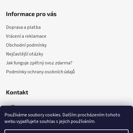
Z
á
Informace pro vás
p
a
Doprava a platba
t
Vrácení a reklamace
í
Obchodní podmínky
Nejčastější otázky
Jak funguje zpětný svoz zdarma?
Podmínky ochrany osobních údajů
Kontakt
info
@
perfektnidomov.cz
Používáme soubory cookies. Dalším procházením tohoto
webu vyjadřujete souhlas s jejich používáním.
+420 775 608 860 (Po-Pá: 9-16 hod.)