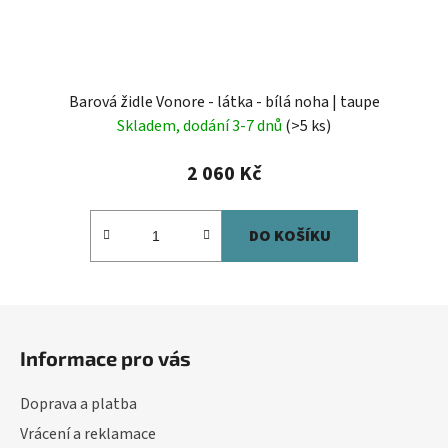
Barová židle Vonore - látka - bílá noha | taupe
Skladem, dodání 3-7 dnů
(>5 ks)
2 060 Kč
DO KOŠÍKU
Z
á
Informace pro vás
p
a
Doprava a platba
t
Vrácení a reklamace
í