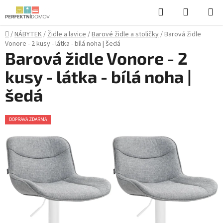
Přejít
Hledat
NÁKUPN
na
KOŠÍK
obsah
Domů
/
NÁBYTEK
/
Židle a lavice
/
Barové židle a stoličky
/
Barová židle
Vonore - 2 kusy - látka - bílá noha | šedá
Barová židle Vonore - 2
kusy - látka - bílá noha |
šedá
DOPRAVA ZDARMA