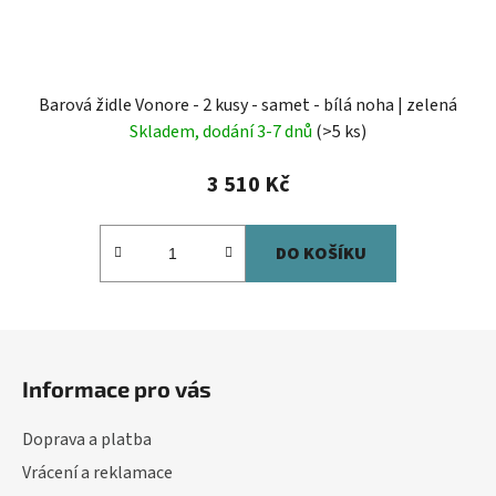
Barová židle Vonore - 2 kusy - samet - bílá noha | zelená
Skladem, dodání 3-7 dnů
(>5 ks)
3 510 Kč
DO KOŠÍKU
Z
á
Informace pro vás
p
a
Doprava a platba
t
Vrácení a reklamace
í