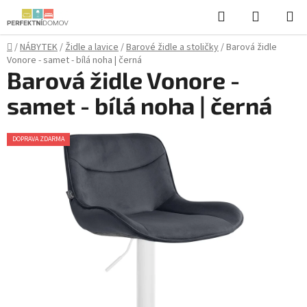
Přejít
Hledat
NÁKUPN
na
KOŠÍK
obsah
Domů
/
NÁBYTEK
/
Židle a lavice
/
Barové židle a stoličky
/
Barová židle
Vonore - samet - bílá noha | černá
Barová židle Vonore -
samet - bílá noha | černá
DOPRAVA ZDARMA