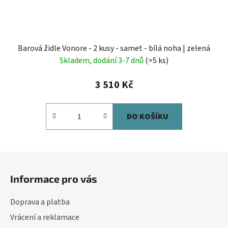
Barová židle Vonore - 2 kusy - samet - bílá noha | zelená
Skladem, dodání 3-7 dnů
(>5 ks)
3 510 Kč
DO KOŠÍKU
Z
á
Informace pro vás
p
a
Doprava a platba
t
Vrácení a reklamace
í