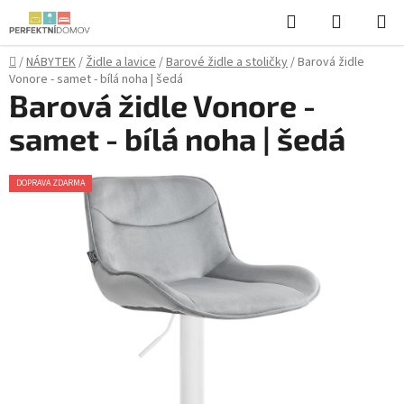
Přejít
Hledat
NÁKUPN
na
KOŠÍK
obsah
Domů
/
NÁBYTEK
/
Židle a lavice
/
Barové židle a stoličky
/
Barová židle
Vonore - samet - bílá noha | šedá
Barová židle Vonore -
samet - bílá noha | šedá
DOPRAVA ZDARMA