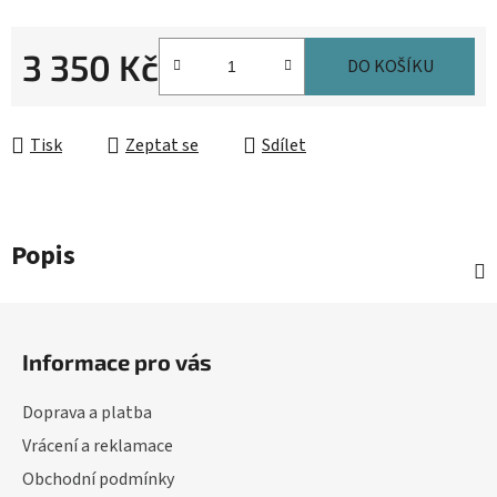
3 350 Kč
DO KOŠÍKU
Měrná cena:
Tisk
Zeptat se
Sdílet
Popis
Z
á
Informace pro vás
p
a
Doprava a platba
t
Vrácení a reklamace
í
Obchodní podmínky