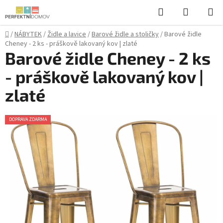
Přejít
Hledat
NÁKUPN
na
KOŠÍK
obsah
Domů
/
NÁBYTEK
/
Židle a lavice
/
Barové židle a stoličky
/
Barové židle
Cheney - 2 ks - práškově lakovaný kov | zlaté
Barové židle Cheney - 2 ks
- práškově lakovaný kov |
zlaté
DOPRAVA ZDARMA