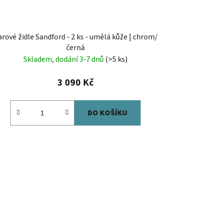
rové židle Sandford - 2 ks - umělá kůže | chrom/
černá
Skladem, dodání 3-7 dnů
(>5 ks)
3 090 Kč
DO KOŠÍKU