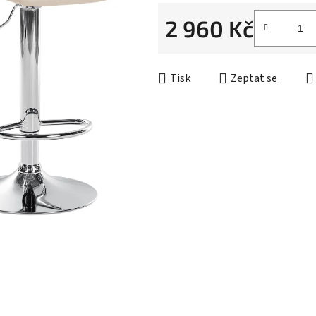
2 960 Kč
Měrná cena:
Tisk
Zeptat se