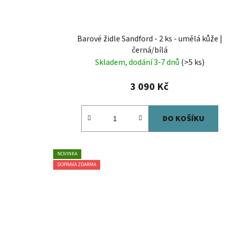
Barové židle Sandford - 2 ks - umělá kůže |
černá/bílá
Skladem, dodání 3-7 dnů
(>5 ks)
3 090 Kč
DO KOŠÍKU
NOVINKA
DOPRAVA ZDARMA