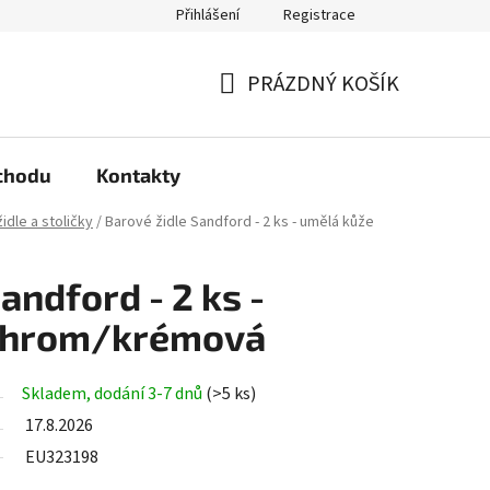
Přihlášení
Registrace
arma?
Podmínky ochrany osobních údajů
PRÁZDNÝ KOŠÍK
NÁKUPNÍ
KOŠÍK
chodu
Kontakty
idle a stoličky
/
Barové židle Sandford - 2 ks - umělá kůže
andford - 2 ks -
 chrom/krémová
Skladem, dodání 3-7 dnů
(>5 ks)
17.8.2026
EU323198