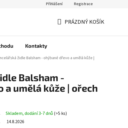
Přihlášení
Registrace
arma?
Podmínky ochrany osobních údajů
PRÁZDNÝ KOŠÍK
NÁKUPNÍ
KOŠÍK
chodu
Kontakty
ncelářská židle Balsham - ohýbané dřevo a umělá kůže |
idle Balsham -
 a umělá kůže | ořech
Skladem, dodání 3-7 dnů
(>5 ks)
14.8.2026