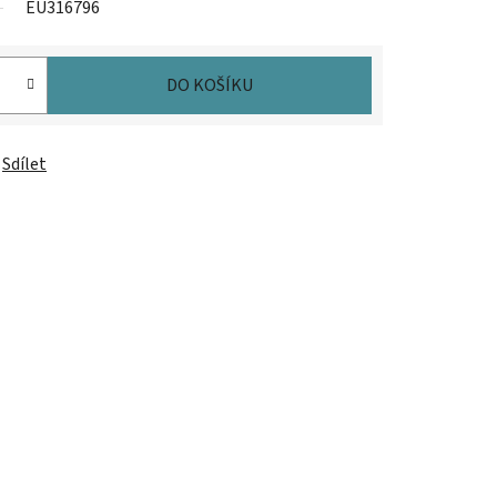
EU316796
DO KOŠÍKU
Sdílet