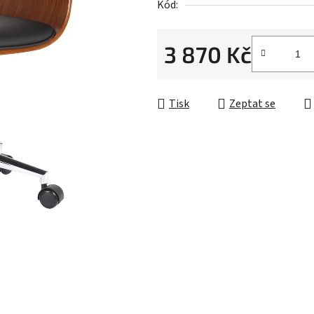
Kód:
3 870 Kč
Měrná cena:
Tisk
Zeptat se