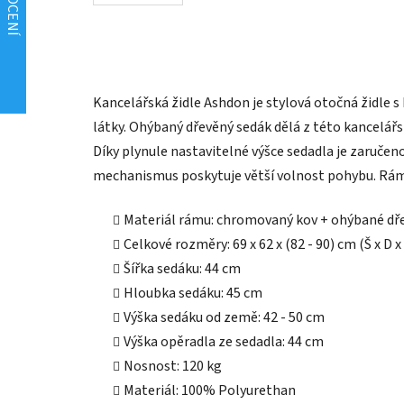
Kancelářská židle Ashdon je stylová otočná židle 
látky. Ohýbaný dřevěný sedák dělá z této kancelářsk
Díky plynule nastavitelné výšce sedadla je zaruče
mechanismus poskytuje větší volnost pohybu. Rám 
Materiál rámu: chromovaný kov + ohýbané dře
Celkové rozměry: 69 x 62 x (82 - 90) cm (Š x D x
Šířka sedáku: 44 cm
Hloubka sedáku: 45 cm
Výška sedáku od země: 42 - 50 cm
Výška opěradla ze sedadla: 44 cm
Nosnost: 120 kg
Materiál: 100% Polyurethan