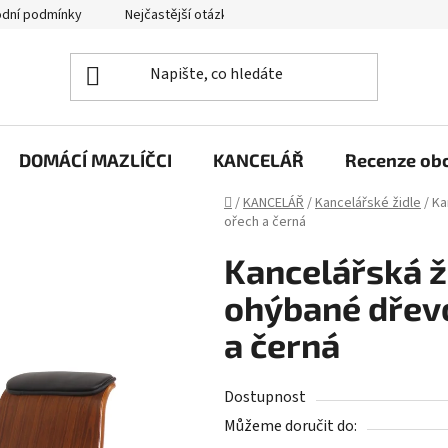
dní podmínky
Nejčastější otázky
Jak funguje zpětný svoz zd
DOMÁCÍ MAZLÍČCI
KANCELÁŘ
Recenze ob
Domů
/
KANCELÁŘ
/
Kancelářské židle
/
Ka
ořech a černá
Kancelářská ž
ohýbané dřevo
a černá
Dostupnost
Můžeme doručit do: