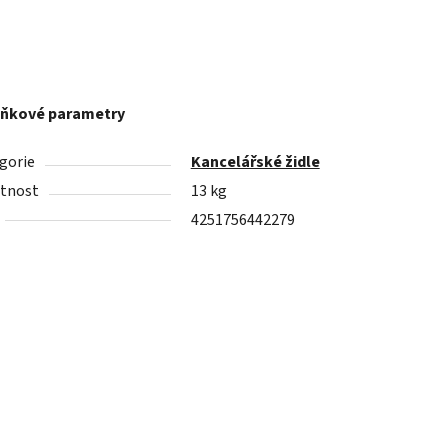
ňkové parametry
gorie
Kancelářské židle
tnost
13 kg
4251756442279