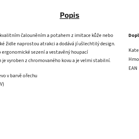
Popis
s kvalitním čalouněním a potahem z imitace kůže nebo
Dopl
é židle naprostou atrakci a dodává jí ušlechtilý design.
Kate
no ergonomické sezení a vestavěný houpací
Hmo
je vyroben z chromovaného kovu a je velmi stabilní.
EAN
vo v barvě ořechu
 V)