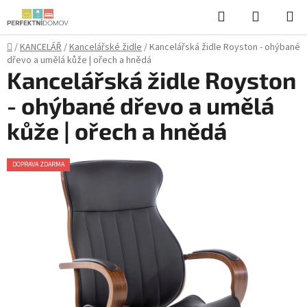
Přejít
Hledat
NÁKUPN
na
KOŠÍK
obsah
Domů
/
KANCELÁŘ
/
Kancelářské židle
/
Kancelářská židle Royston - ohýbané
dřevo a umělá kůže | ořech a hnědá
Kancelářská židle Royston
- ohýbané dřevo a umělá
kůže | ořech a hnědá
DOPRAVA ZDARMA