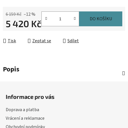
6 159 Kč
–12 %
DO KOŠÍKU
5 420 Kč
Měrná cena:
Tisk
Zeptat se
Sdílet
Popis
Z
á
Informace pro vás
p
a
Doprava a platba
t
Vrácení a reklamace
í
Obchodní podmínky