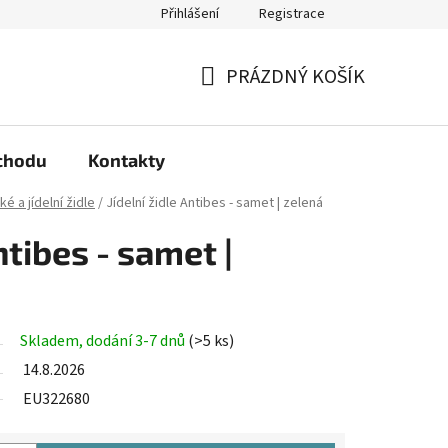
Přihlášení
Registrace
arma?
Podmínky ochrany osobních údajů
PRÁZDNÝ KOŠÍK
NÁKUPNÍ
KOŠÍK
chodu
Kontakty
é a jídelní židle
/
Jídelní židle Antibes - samet | zelená
ntibes - samet |
Skladem, dodání 3-7 dnů
(>5 ks)
14.8.2026
EU322680