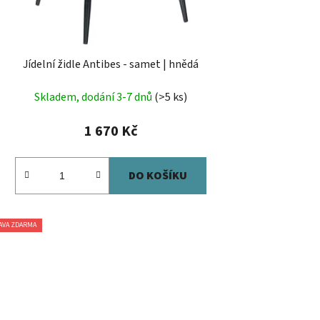
Jídelní židle Antibes - samet | hnědá
Skladem, dodání 3-7 dnů
(>5 ks)
1 670 Kč
DO KOŠÍKU
AVA ZDARMA