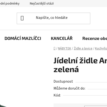
dní podmínky
Nejčastější otázky
Jak funguje zpětný svoz zd
DOMÁCÍ MAZLÍČCI
KANCELÁŘ
Recenze ob
Domů
/
NÁBYTEK
/
Židle a lavice
/
Kuchyňsk
Jídelní židle A
zelená
Dostupnost
Můžeme doručit do:
Kód: