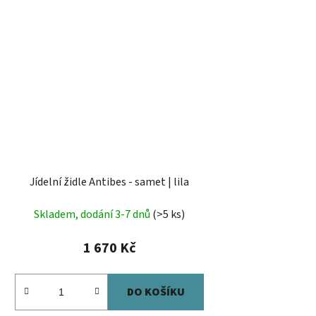
Jídelní židle Antibes - samet | lila
Skladem, dodání 3-7 dnů
(>5 ks)
1 670 Kč
DO KOŠÍKU