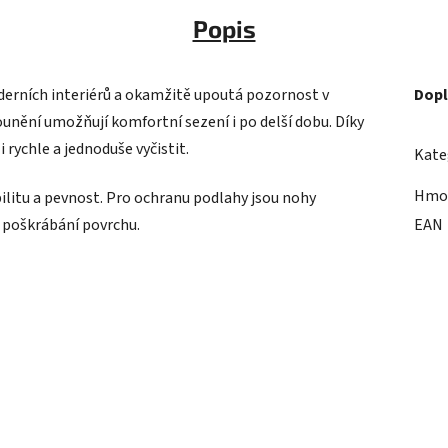
Popis
erních interiérů a okamžitě upoutá pozornost v
Dopl
nění umožňují komfortní sezení i po delší dobu. Díky
rychle a jednoduše vyčistit.
Kate
Hmo
ilitu a pevnost. Pro ochranu podlahy jsou nohy
 poškrábání povrchu.
EAN