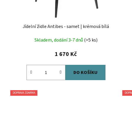
Jídelní židle Antibes - samet | krémová bílá
Skladem, dodání 3-7 dnů
(>5 ks)
1 670 Kč
DO KOŠÍKU
DOPRAVA ZDARMA
DOPR