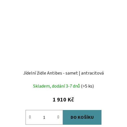
Jídelní židle Antibes - samet | antracitová
Skladem, dodání 3-7 dnů
(>5 ks)
1 910 Kč
DO KOŠÍKU