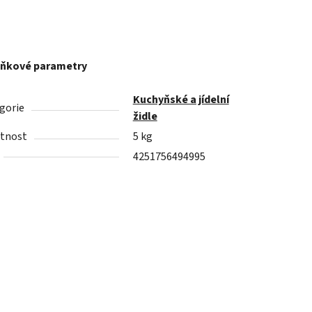
ňkové parametry
Kuchyňské a jídelní
gorie
židle
tnost
5 kg
4251756494995