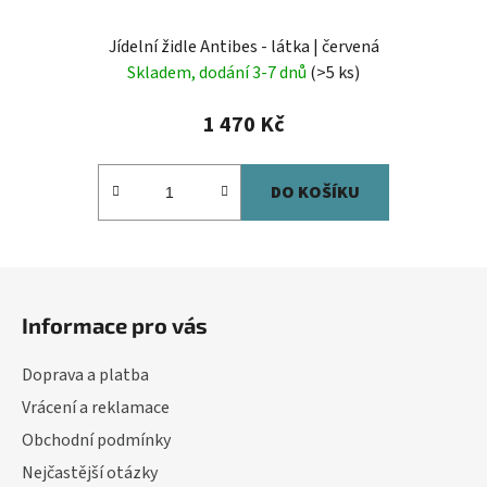
Jídelní židle Antibes - látka | červená
Skladem, dodání 3-7 dnů
(>5 ks)
1 470 Kč
DO KOŠÍKU
Z
á
Informace pro vás
p
a
Doprava a platba
t
Vrácení a reklamace
í
Obchodní podmínky
Nejčastější otázky