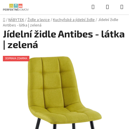
Přejít
Hledat
NÁKUPN
na
KOŠÍK
obsah
Domů
/
NÁBYTEK
/
Židle a lavice
/
Kuchyňské a jídelní židle
/
Jídelní židle
Antibes - látka | zelená
Jídelní židle Antibes - látka
| zelená
DOPRAVA ZDARMA