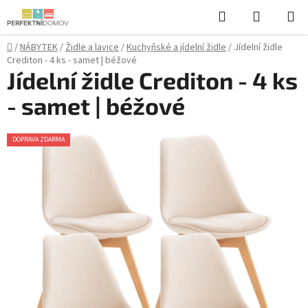
Přejít
Hledat
NÁKUPN
na
KOŠÍK
obsah
Domů
/
NÁBYTEK
/
Židle a lavice
/
Kuchyňské a jídelní židle
/
Jídelní židle
Crediton - 4 ks - samet | béžové
Jídelní židle Crediton - 4 ks
- samet | béžové
DOPRAVA ZDARMA