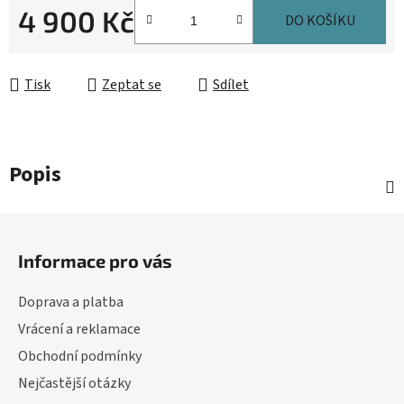
4 900 Kč
DO KOŠÍKU
Měrná cena:
Tisk
Zeptat se
Sdílet
Popis
Z
á
Informace pro vás
p
a
Doprava a platba
t
Vrácení a reklamace
í
Obchodní podmínky
Nejčastější otázky