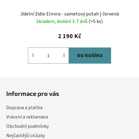
Jídelní židle Elmira - sametový potah | červená
Skladem, dodání 3-7 dnů
(>5 ks)
2 190 Kč
DO KOŠÍKU
Z
á
Informace pro vás
p
a
Doprava a platba
t
Vrácení a reklamace
í
Obchodní podmínky
Nejčastější otázky