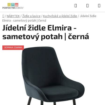
Přejít
Hledat
NÁKUPN
na
KOŠÍK
obsah
Domů
/
NÁBYTEK
/
Židle a lavice
/
Kuchyňské a jídelní židle
/
Jídelní židle
Elmira - sametový potah | černá
Jídelní židle Elmira -
sametový potah | černá
DOPRAVA ZDARMA