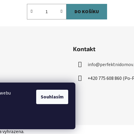
DO KOŠÍKU
Kontakt
info
@
perfektnidomov.
+420 775 608 860 (Po-P
 webu
Souhlasím
a vyhrazena.