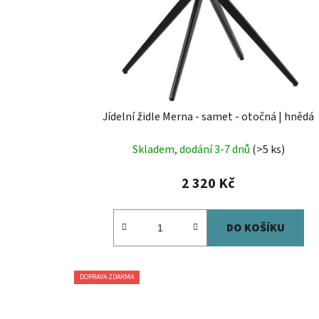
Jídelní židle Merna - samet - otočná | hnědá
Skladem, dodání 3-7 dnů
(>5 ks)
2 320 Kč
DO KOŠÍKU
DOPRAVA ZDARMA