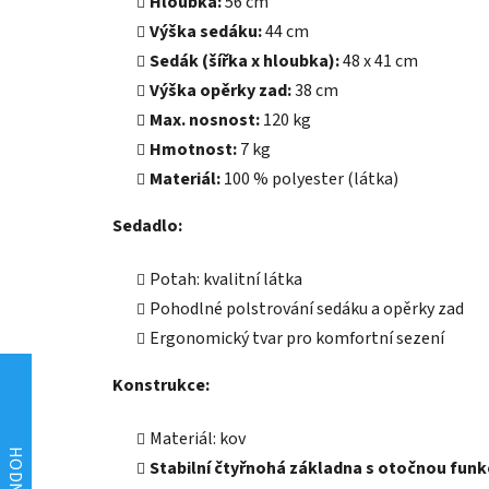
Hloubka:
56 cm
Výška sedáku:
44 cm
Sedák (šířka x hloubka):
48 x 41 cm
Výška opěrky zad:
38 cm
Max. nosnost:
120 kg
Hmotnost:
7 kg
Materiál:
100 % polyester (látka)
Sedadlo:
Potah: kvalitní látka
Pohodlné polstrování sedáku a opěrky zad
Ergonomický tvar pro komfortní sezení
Konstrukce:
Materiál: kov
Stabilní čtyřnohá základna s otočnou funkc