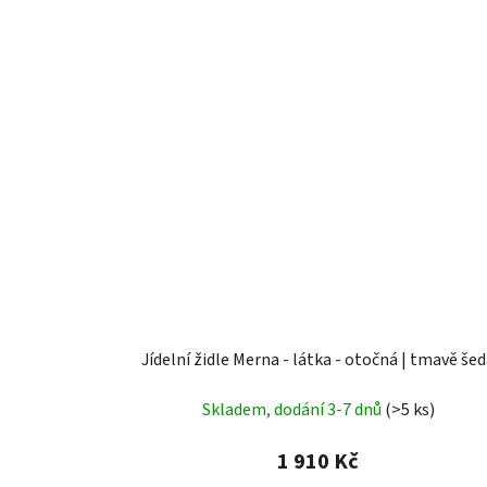
Jídelní židle Merna - látka - otočná | tmavě še
Skladem, dodání 3-7 dnů
(>5 ks)
1 910 Kč