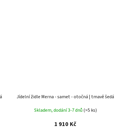
dá
Jídelní židle Merna - samet - otočná | tmavě šedá
Skladem, dodání 3-7 dnů
(>5 ks)
1 910 Kč