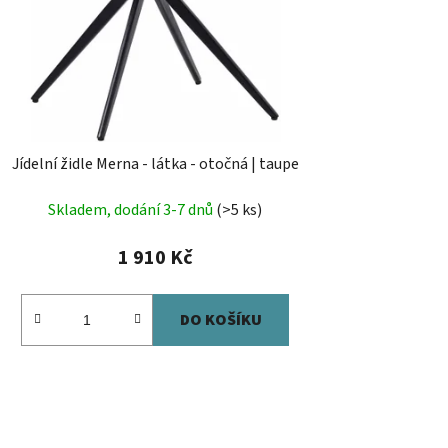
Jídelní židle Merna - látka - otočná | taupe
Skladem, dodání 3-7 dnů
(>5 ks)
1 910 Kč
DO KOŠÍKU