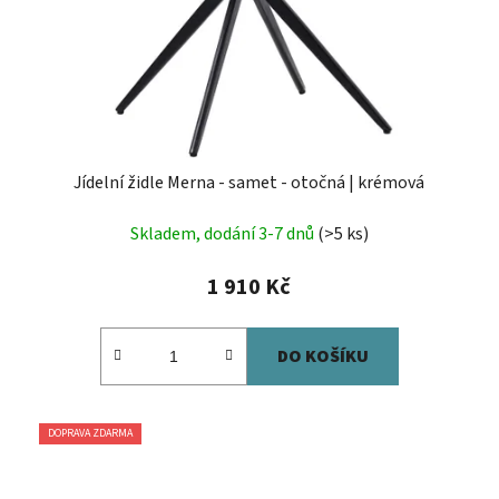
Jídelní židle Merna - samet - otočná | krémová
Skladem, dodání 3-7 dnů
(>5 ks)
1 910 Kč
DO KOŠÍKU
DOPRAVA ZDARMA