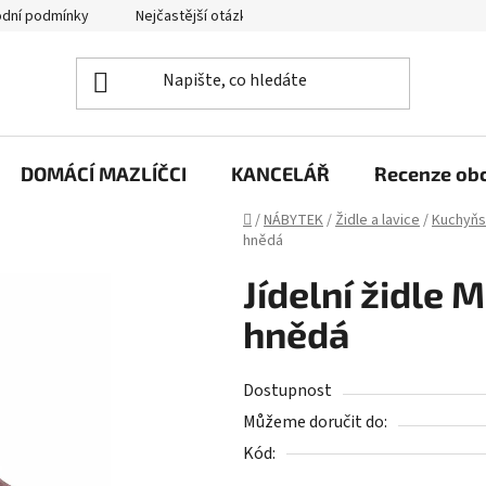
dní podmínky
Nejčastější otázky
Jak funguje zpětný svoz zd
DOMÁCÍ MAZLÍČCI
KANCELÁŘ
Recenze ob
Domů
/
NÁBYTEK
/
Židle a lavice
/
Kuchyňsk
hnědá
Jídelní židle M
hnědá
Dostupnost
Můžeme doručit do:
Kód: