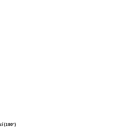
í (180°)