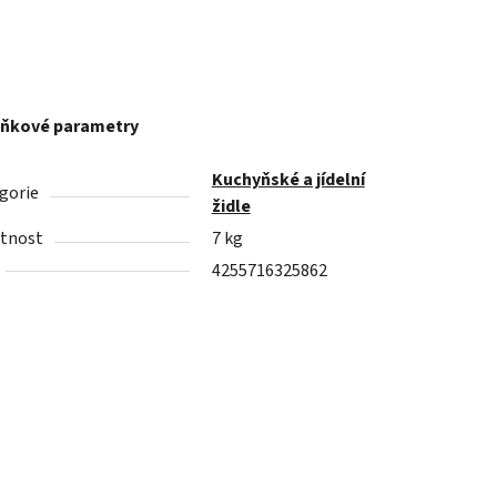
ňkové parametry
Kuchyňské a jídelní
gorie
židle
tnost
7 kg
4255716325862