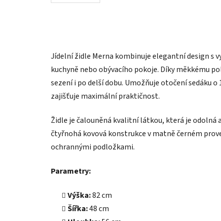
Jídelní židle Merna kombinuje elegantní design s 
kuchyně nebo obývacího pokoje. Díky měkkému pol
sezení i po delší dobu. Umožňuje otočení sedáku o
zajišťuje maximální praktičnost.
Židle je čalouněná kvalitní látkou, která je odolná 
čtyřnohá kovová konstrukce v matně černém prove
ochrannými podložkami.
Parametry:
Výška:
82 cm
Šířka:
48 cm