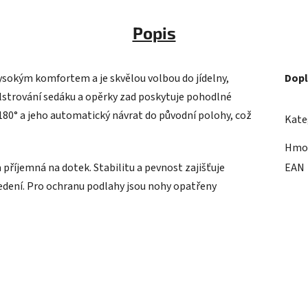
Popis
vysokým komfortem a je skvělou volbou do jídelny,
Dopl
strování sedáku a opěrky zad poskytuje pohodlné
 180° a jeho automatický návrat do původní polohy, což
Kate
Hmo
a příjemná na dotek. Stabilitu a pevnost zajišťuje
EAN
dení. Pro ochranu podlahy jsou nohy opatřeny