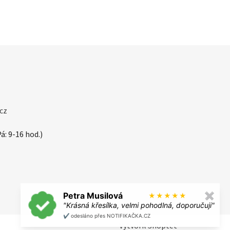
cz
á: 9-16 hod.)
Petra Musilová
✖
★
★
★
★
★
"Krásná křesílka, velmi pohodlná, doporučuji"
✔️ odesláno přes NOTIFIKAČKA.CZ
Vytvořil Shoptet