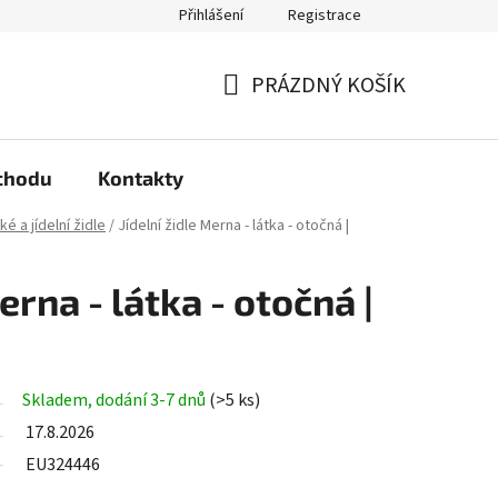
Přihlášení
Registrace
arma?
Podmínky ochrany osobních údajů
PRÁZDNÝ KOŠÍK
NÁKUPNÍ
KOŠÍK
chodu
Kontakty
é a jídelní židle
/
Jídelní židle Merna - látka - otočná |
erna - látka - otočná |
Skladem, dodání 3-7 dnů
(>5 ks)
17.8.2026
EU324446