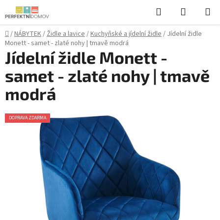
Přejít
Hledat
NÁKUPN
na
KOŠÍK
obsah
Domů
/
NÁBYTEK
/
Židle a lavice
/
Kuchyňské a jídelní židle
/
Jídelní židle
Monett - samet - zlaté nohy | tmavě modrá
Jídelní židle Monett -
samet - zlaté nohy | tmavě
modrá
DOPRAVA ZDARMA