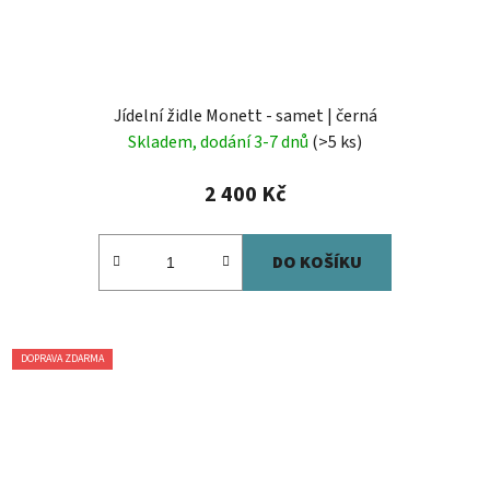
Jídelní židle Monett - samet | černá
Skladem, dodání 3-7 dnů
(>5 ks)
2 400 Kč
DO KOŠÍKU
DOPRAVA ZDARMA