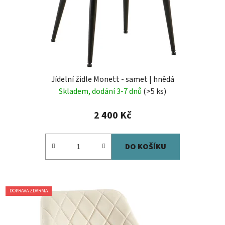
Jídelní židle Monett - samet | hnědá
Skladem, dodání 3-7 dnů
(>5 ks)
2 400 Kč
DO KOŠÍKU
DOPRAVA ZDARMA