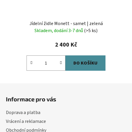
Jídelní židle Monett - samet | zelená
Skladem, dodání 3-7 dnů
(>5 ks)
2 400 Kč
DO KOŠÍKU
Z
á
Informace pro vás
p
a
Doprava a platba
t
Vrácení a reklamace
í
Obchodní podmínky