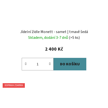
Jídelní židle Monett - samet | tmavě šedá
Skladem, dodání 3-7 dnů
(>5 ks)
2 400 Kč
DO KOŠÍKU
DOPRAVA ZDARMA