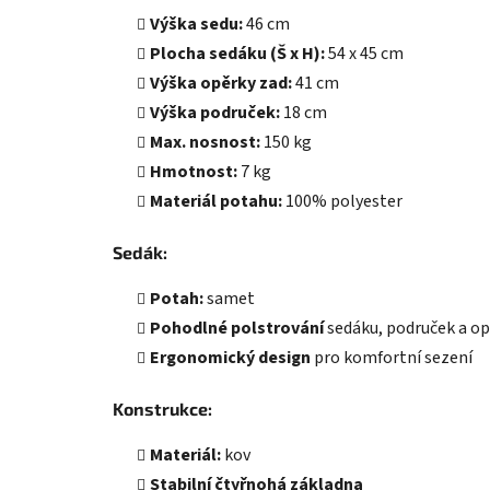
Výška sedu:
46 cm
Plocha sedáku (Š x H):
54 x 45 cm
Výška opěrky zad:
41 cm
Výška područek:
18 cm
Max. nosnost:
150 kg
Hmotnost:
7 kg
Materiál potahu:
100% polyester
Sedák:
Potah:
samet
Pohodlné polstrování
sedáku, područek a op
Ergonomický design
pro komfortní sezení
Konstrukce:
Materiál:
kov
Stabilní čtyřnohá základna