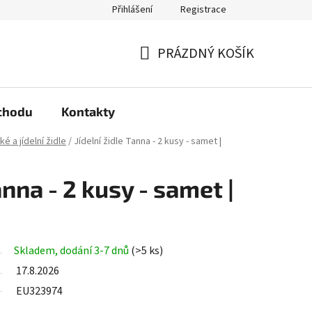
Přihlášení
Registrace
arma?
Podmínky ochrany osobních údajů
PRÁZDNÝ KOŠÍK
NÁKUPNÍ
KOŠÍK
chodu
Kontakty
é a jídelní židle
/
Jídelní židle Tanna - 2 kusy - samet |
anna - 2 kusy - samet |
Skladem, dodání 3-7 dnů
(>5 ks)
17.8.2026
EU323974