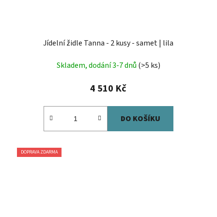
Jídelní židle Tanna - 2 kusy - samet | lila
Skladem, dodání 3-7 dnů
(>5 ks)
4 510 Kč
DO KOŠÍKU
DOPRAVA ZDARMA