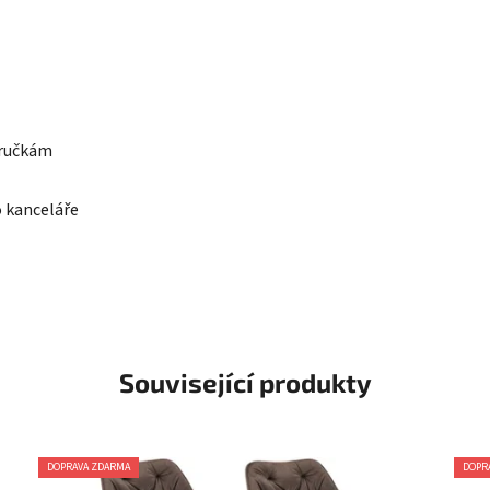
dručkám
o kanceláře
Související produkty
DOPRAVA ZDARMA
DOPR