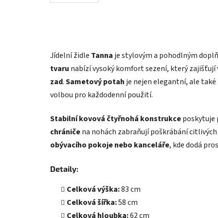
Jídelní židle
Tanna
je stylovým a pohodlným doplň
tvaru
nabízí vysoký komfort sezení, který zajišťují
zad
.
Sametový potah
je nejen elegantní, ale také
volbou pro každodenní použití.
Stabilní kovová čtyřnohá konstrukce
poskytuje 
chrániče
na nohách zabraňují poškrábání citlivých 
obývacího pokoje nebo kanceláře
, kde dodá pro
Detaily:
Celková výška:
83 cm
Celková šířka:
58 cm
Celková hloubka:
62 cm