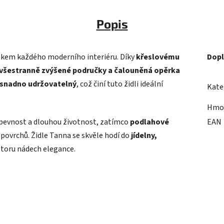
Popis
kem každého moderního interiéru. Díky
křeslovému
Dopl
všestranně zvýšené područky a čalouněná opěrka
snadno udržovatelný
, což činí tuto židli ideální
Kate
Hmo
pevnost a dlouhou životnost, zatímco
podlahové
EAN
povrchů. Židle Tanna se skvěle hodí do
jídelny,
storu nádech elegance.