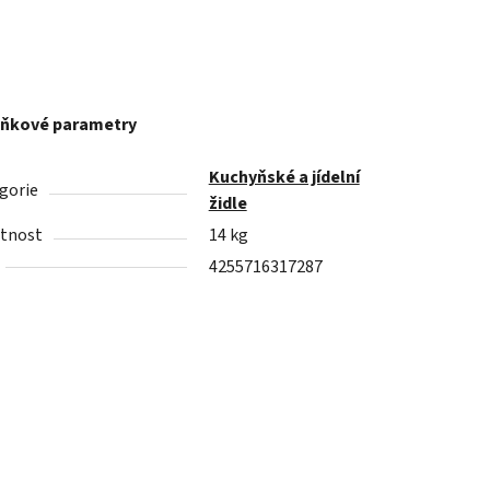
ňkové parametry
Kuchyňské a jídelní
gorie
židle
tnost
14 kg
4255716317287