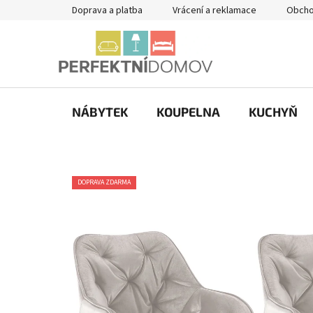
Přejít
Doprava a platba
Vrácení a reklamace
Obcho
na
obsah
NÁBYTEK
KOUPELNA
KUCHYŇ
DOPRAVA ZDARMA