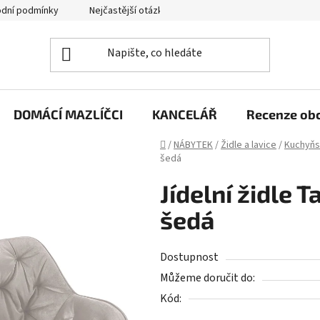
dní podmínky
Nejčastější otázky
Jak funguje zpětný svoz zd
DOMÁCÍ MAZLÍČCI
KANCELÁŘ
Recenze ob
Domů
/
NÁBYTEK
/
Židle a lavice
/
Kuchyňsk
šedá
Jídelní židle T
šedá
Dostupnost
Můžeme doručit do:
Kód: