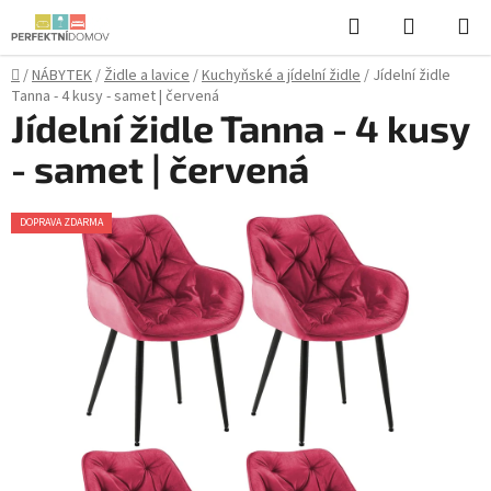
Přejít
Hledat
NÁKUPN
na
KOŠÍK
obsah
Domů
/
NÁBYTEK
/
Židle a lavice
/
Kuchyňské a jídelní židle
/
Jídelní židle
Tanna - 4 kusy - samet | červená
Jídelní židle Tanna - 4 kusy
- samet | červená
DOPRAVA ZDARMA