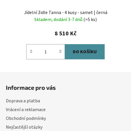
Jídelní židle Tanna - 4 kusy - samet | černá
Skladem, dodání 3-7 dnů
(>5 ks)
8 510 Kč
DO KOŠÍKU
Z
á
Informace pro vás
p
a
Doprava a platba
t
Vrácení a reklamace
í
Obchodní podmínky
Nejčastější otázky