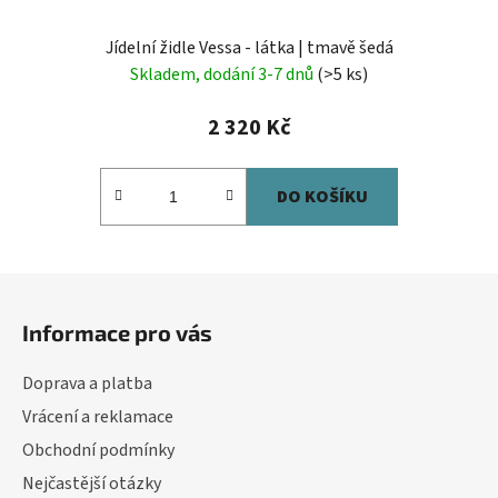
Jídelní židle Vessa - látka | tmavě šedá
Skladem, dodání 3-7 dnů
(>5 ks)
2 320 Kč
DO KOŠÍKU
Z
á
Informace pro vás
p
a
Doprava a platba
t
Vrácení a reklamace
í
Obchodní podmínky
Nejčastější otázky