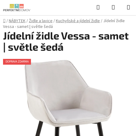
Přejít
Hledat
NÁKUPN
na
KOŠÍK
obsah
Domů
/
NÁBYTEK
/
Židle a lavice
/
Kuchyňské a jídelní židle
/
Jídelní židle
Vessa - samet | světle šedá
Jídelní židle Vessa - samet
| světle šedá
DOPRAVA ZDARMA