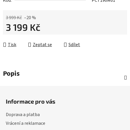
Kód:
PCT190M01
3 999 Kč
–20 %
3 199 Kč
Měrná cena:
Tisk
Zeptat se
Sdílet
Popis
Z
á
Informace pro vás
p
a
Doprava a platba
t
Vrácení a reklamace
í