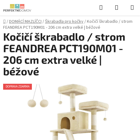
Přejít
Hledat
NÁKUPN
na
KOŠÍK
obsah
Domů
/
DOMÁCÍ MAZLÍČCI
/
Škrabadla pro kočky
/
Kočičí škrabadlo / strom
FEANDREA PCT190M01 - 206 cm extra velké | béžové
Kočičí škrabadlo / strom
FEANDREA PCT190M01 -
206 cm extra velké |
béžové
DOPRAVA ZDARMA