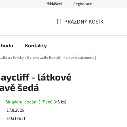
Přihlášení
Registrace
arma?
Podmínky ochrany osobních údajů
PRÁZDNÝ KOŠÍK
NÁKUPNÍ
KOŠÍK
chodu
Kontakty
idle a stoličky
/
Barová židle Baycliff - látkové čalounění |
aycliff - látkové
mavě šedá
Skladem, dodání 3-7 dnů
(>5 ks)
17.8.2026
EU319611