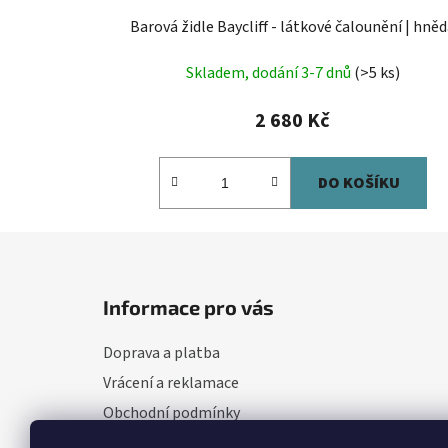
Barová židle Baycliff - látkové čalounění | hně
Skladem, dodání 3-7 dnů
(>5 ks)
2 680 Kč
DO KOŠÍKU
Z
á
Informace pro vás
p
a
Doprava a platba
t
Vrácení a reklamace
í
Obchodní podmínky
Nejčastější otázky