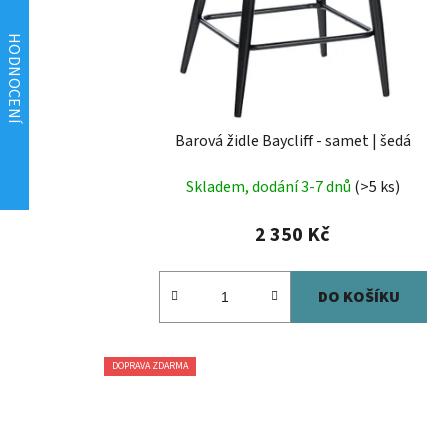
Barová židle Baycliff - samet | šedá
Skladem, dodání 3-7 dnů
(>5 ks)
2 350 Kč
DO KOŠÍKU
DOPRAVA ZDARMA