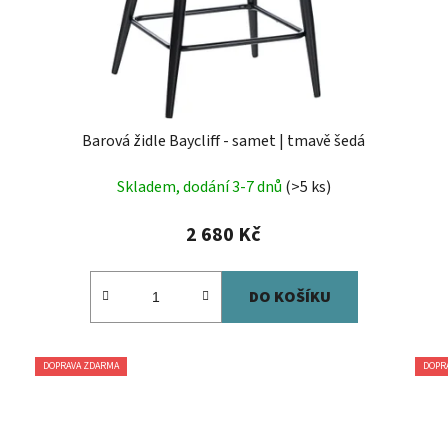
Barová židle Baycliff - samet | tmavě šedá
Skladem, dodání 3-7 dnů
(>5 ks)
2 680 Kč
DO KOŠÍKU
DOPRAVA ZDARMA
DOPR