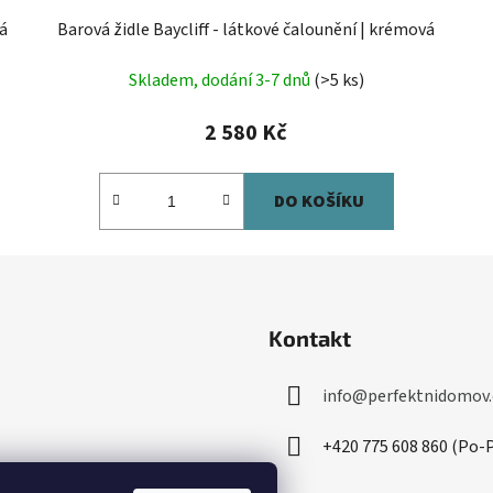
dá
Barová židle Baycliff - látkové čalounění | krémová
Skladem, dodání 3-7 dnů
(>5 ks)
2 580 Kč
DO KOŠÍKU
Kontakt
info
@
perfektnidomov.
+420 775 608 860 (Po-P