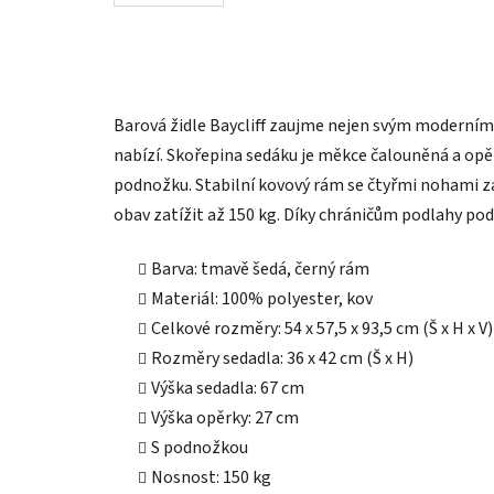
Barová židle Baycliff zaujme nejen svým moderní
nabízí. Skořepina sedáku je měkce čalouněná a opěr
podnožku. Stabilní kovový rám se čtyřmi nohami zaji
obav zatížit až 150 kg. Díky chráničům podlahy po
Barva: tmavě šedá, černý rám
Materiál: 100% polyester, kov
Celkové rozměry: 54 x 57,5 x 93,5 cm (Š x H x V)
Rozměry sedadla: 36 x 42 cm (Š x H)
Výška sedadla: 67 cm
Výška opěrky: 27 cm
S podnožkou
Nosnost: 150 kg