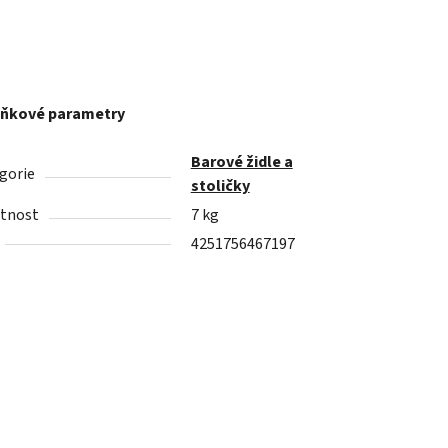
ňkové parametry
Barové židle a
gorie
stoličky
tnost
7 kg
4251756467197