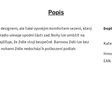
Popis
m designem, ale také vysokým komfortem sezení, který
Dopl
adlo ulevuje spodní části zad. Nohy lze umístit na
šťuje, že židle stojí bezpečně. Barovou židli lze bez
Kate
d nohami židle nedochází k poškození podlah.
Hmo
EAN