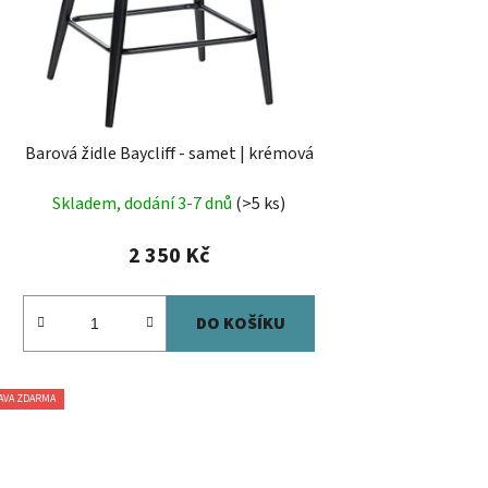
Barová židle Baycliff - samet | krémová
Skladem, dodání 3-7 dnů
(>5 ks)
2 350 Kč
DO KOŠÍKU
AVA ZDARMA