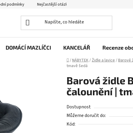
dní podmínky
Nejčastější otázky
Jak funguje zpětný svoz zd
DOMÁCÍ MAZLÍČCI
KANCELÁŘ
Recenze ob
Domů
/
NÁBYTEK
/
Židle a lavice
/
Barové ž
tmavě šedá
Barová židle B
čalounění | t
Dostupnost
Můžeme doručit do:
Kód: