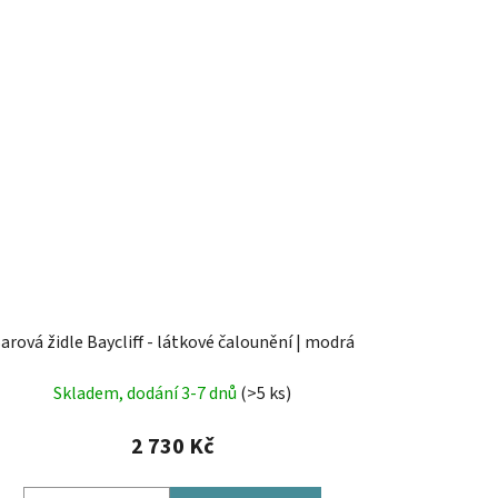
arová židle Baycliff - látkové čalounění | modrá
Skladem, dodání 3-7 dnů
(>5 ks)
2 730 Kč