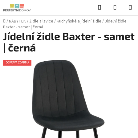
Přejít
Hledat
NÁKUPN
na
KOŠÍK
obsah
Domů
/
NÁBYTEK
/
Židle a lavice
/
Kuchyňské a jídelní židle
/
Jídelní židle
Baxter - samet | černá
Jídelní židle Baxter - samet
| černá
DOPRAVA ZDARMA