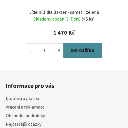
Jídelní židle Baxter - samet | zelená
Skladem, dodání 3-7 dnů
(>5 ks)
1 470 Kč
DO KOŠÍKU
Z
á
Informace pro vás
p
a
Doprava a platba
t
Vrácení a reklamace
í
Obchodní podmínky
Nejčastější otázky