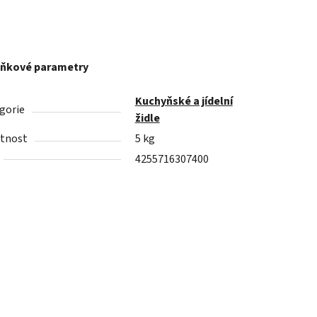
ňkové parametry
Kuchyňské a jídelní
gorie
židle
tnost
5 kg
4255716307400