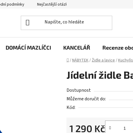
dní podmínky
Nejčastější otázky
Jak funguje zpětný svoz zd
DOMÁCÍ MAZLÍČCI
KANCELÁŘ
Recenze ob
Domů
/
NÁBYTEK
/
Židle a lavice
/
Kuchyňsk
Jídelní židle 
Dostupnost
Můžeme doručit do:
Kód:
1 290 Kč