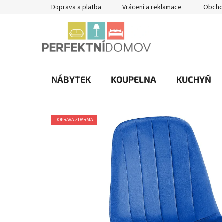
Přejít
Doprava a platba
Vrácení a reklamace
Obcho
na
obsah
NÁBYTEK
KOUPELNA
KUCHYŇ
DOPRAVA ZDARMA