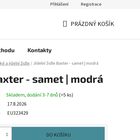
Přihlášení
Registrace
arma?
Podmínky ochrany osobních údajů
PRÁZDNÝ KOŠÍK
NÁKUPNÍ
KOŠÍK
chodu
Kontakty
é a jídelní židle
/
Jídelní židle Baxter - samet | modrá
Baxter - samet | modrá
Skladem, dodání 3-7 dnů
(>5 ks)
17.8.2026
EU323429
DO KOŠÍKU