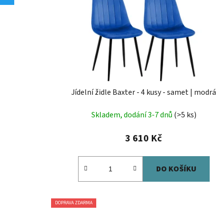
Jídelní židle Baxter - 4 kusy - samet | modrá
Skladem, dodání 3-7 dnů
(>5 ks)
3 610 Kč
DO KOŠÍKU
DOPRAVA ZDARMA