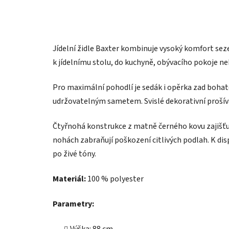
Jídelní židle Baxter kombinuje vysoký komfort se
k jídelnímu stolu, do kuchyně, obývacího pokoje ne
Pro maximální pohodlí je sedák i opěrka zad boh
udržovatelným sametem. Svislé dekorativní prošíván
Čtyřnohá konstrukce z matně černého kovu zajišťuj
nohách zabraňují poškození citlivých podlah. K dis
po živé tóny.
Materiál:
100 % polyester
Parametry: