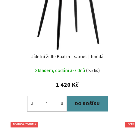
Jídelní židle Baxter - samet | hnědá
Skladem, dodání 3-7 dnů
(>5 ks)
1 420 Kč
DO KOŠÍKU
DOPRAVA ZDARMA
DOPR