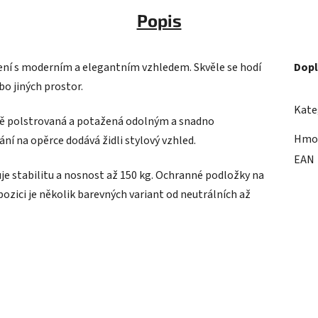
Popis
zení s moderním a elegantním vzhledem. Skvěle se hodí
Dopl
bo jiných prostor.
Kate
atě polstrovaná a potažená odolným a snadno
Hmo
í na opěrce dodává židli stylový vzhled.
EAN
e stabilitu a nosnost až 150 kg. Ochranné podložky na
pozici je několik barevných variant od neutrálních až