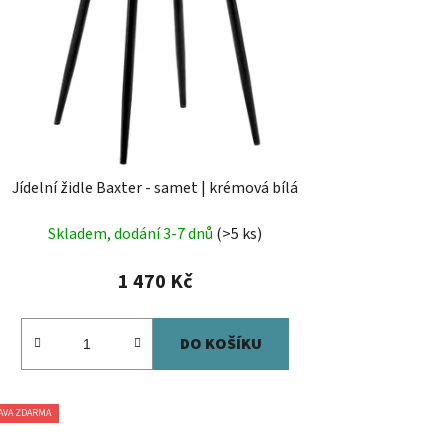
Jídelní židle Baxter - samet | krémová bílá
Skladem, dodání 3-7 dnů
(>5 ks)
1 470 Kč
DO KOŠÍKU
AVA ZDARMA